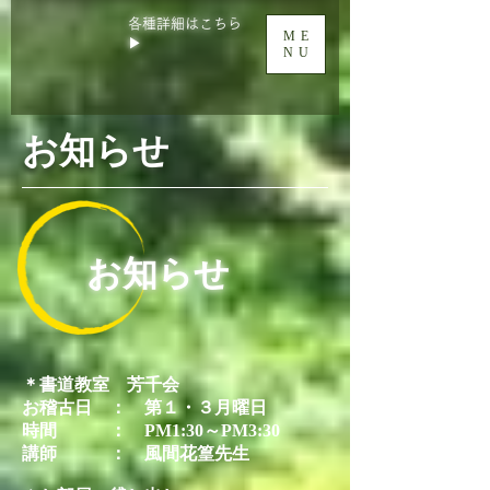
各種詳細はこちら
ME
▶
NU
​お知らせ
お知らせ
＊書道教室 芳千会
お稽古日 ： 第１・３月曜日
時間 ： PM1:30～PM3:30
講師 ： 風間花篁先生