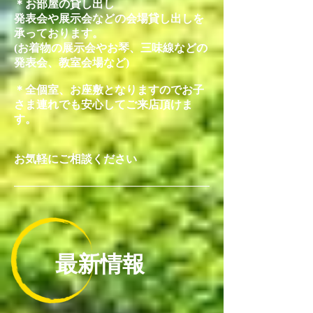
＊お部屋の貸し出し
発表会や展示会などの会場貸し出しを
承っております。
(お着物の展示会やお琴、三味線などの
発表会、教室会場など)
＊全個室、お座敷となりますのでお子
さま連れでも安心してご来店頂けま
す
。
お気軽にご相談ください
最新情報