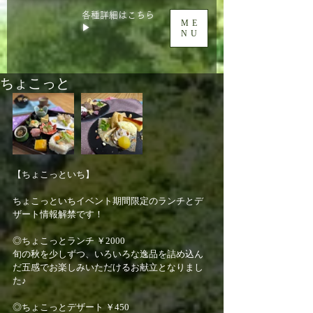
各種詳細はこちら
ME
▶
NU
ちょこっと
【ちょこっといち】
ちょこっといちイベント期間限定のランチとデ
ザート情報解禁です！
◎ちょこっとランチ ￥2000
旬の秋を少しずつ、いろいろな逸品を詰め込ん
だ五感でお楽しみいただけるお献立となりまし
た♪
◎ちょこっとデザート ￥450