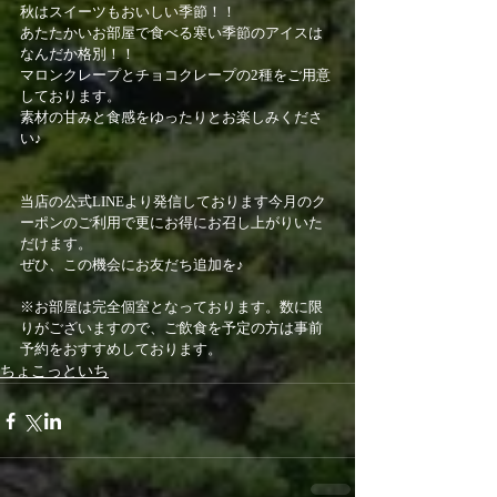
秋はスイーツもおいしい季節！！
あたたかいお部屋で食べる寒い季節のアイスは
なんだか格別！！
マロンクレープとチョコクレープの2種をご用意
しております。
素材の甘みと食感をゆったりとお楽しみくださ
い♪
当店の公式LINEより発信しております今月のク
ーポンのご利用で更にお得にお召し上がりいた
だけます。
ぜひ、この機会にお友だち追加を♪
※お部屋は完全個室となっております。数に限
りがございますので、ご飲食を予定の方は事前
予約をおすすめしております。
ちょこっといち