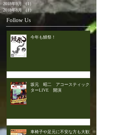
2018年9月
（1）
1件の記事
2018年8月
（1）
1件の記事
Follow Us
今年も鰻祭！
坂元 昭二 アコースティックギ
ターLIVE 開演
車椅子や足元に不安な方も大歓迎