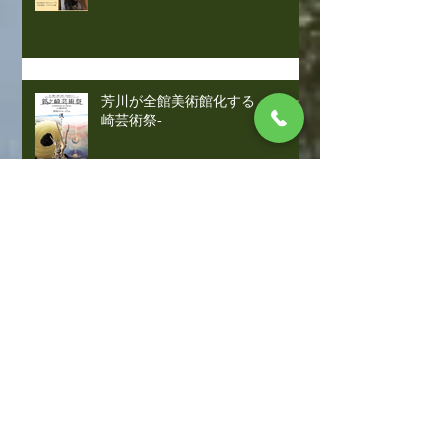
芳川が全館美術館化する -狐ヶ
崎芸術祭-
芳川商品券、販売
お食事と撮影が一度に叶う、記念
のお席『なごみ写真館』