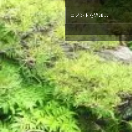
コメントを追加…