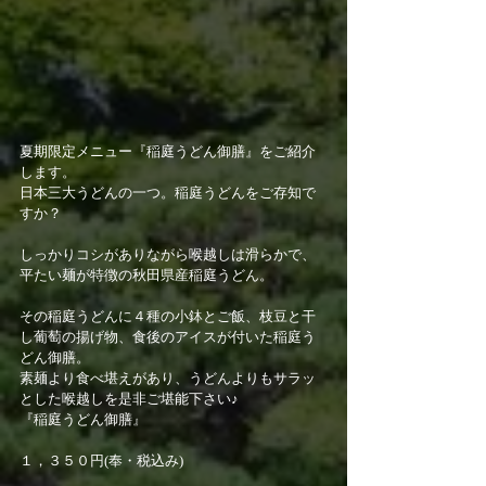
夏期限定メニュー『稲庭うどん御膳』をご紹介
します。 
日本三大うどんの一つ。稲庭うどんをご存知で
すか？
しっかりコシがありながら喉越しは滑らかで、
平たい麺が特徴の秋田県産稲庭うどん。 
その稲庭うどんに４種の小鉢とご飯、枝豆と干
し葡萄の揚げ物、食後のアイスが付いた稲庭う
どん御膳。 
素麺より食べ堪えがあり、うどんよりもサラッ
とした喉越しを是非ご堪能下さい♪ 
『稲庭うどん御膳』
１，３５０円(奉・税込み)