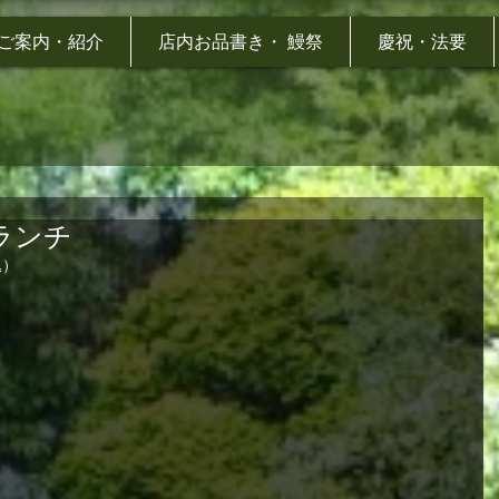
ご案内・紹介
店内お品書き・ 鰻祭
慶祝・法要
ランチ
込）