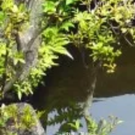
― 割烹 芳川 ―