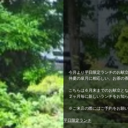
今月より平日限定ランチのお献
仲夏の皐月に相応しい、お茶の
こちらは６月末までのお献立と
２ヶ月毎に新しいランチをお知
※ご来店の際にはご予約をお願
平日限定ランチ