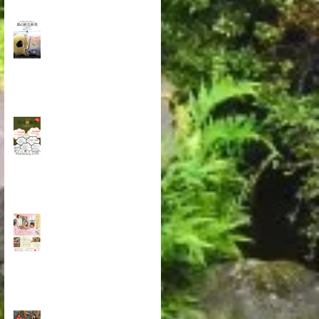
芳川が全館美術館化す
る -狐ヶ崎芸術祭-
芳川商品券、販売
お食事と撮影が一度に叶
う、記念のお席『なごみ写
真館』
冬季オリンピック スノー