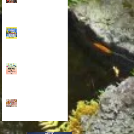
ボード代表選手 三木選手
来店
しずトク商品券 2026年も
使えます
第9回ちょこっといち 開
催決定
伝統の おせち