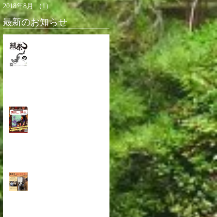
2018年8月
（1）
1件の記事
最新のお知らせ
今年も鰻祭！
坂元 昭二 アコースティ
ックギターLIVE 開演
車椅子や足元に不安な方も
大歓迎